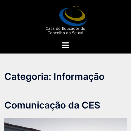
Saltar
para
o
conteúdo
Alternar
menu
Categoria:
Informação
Comunicação da CES