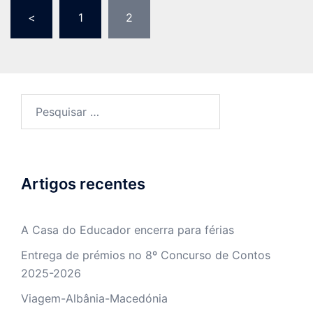
Paginação
<
1
2
dos
conteúdos
Pesquisar
por:
Artigos recentes
A Casa do Educador encerra para férias
Entrega de prémios no 8º Concurso de Contos
2025-2026
Viagem-Albânia-Macedónia