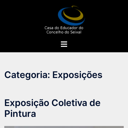
Saltar
para
o
conteúdo
Alternar
menu
Categoria:
Exposições
Exposição Coletiva de
Pintura