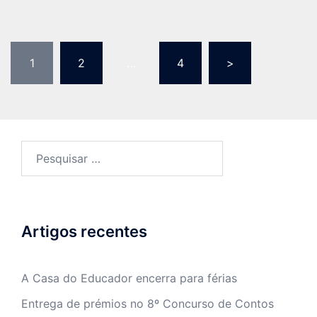
Paginação
1
2
…
4
>
dos
conteúdos
Pesquisar
por:
Artigos recentes
A Casa do Educador encerra para férias
Entrega de prémios no 8º Concurso de Contos