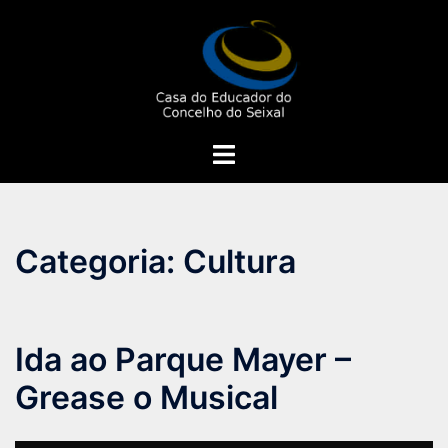
Saltar
para
o
conteúdo
Alternar
menu
Categoria:
Cultura
Ida ao Parque Mayer –
Grease o Musical