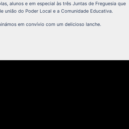
as, alunos e em especial às três Juntas de Freguesia que
e união do Poder Local e a Comunidade Educativa.
minámos em convívio com um delicioso lanche.