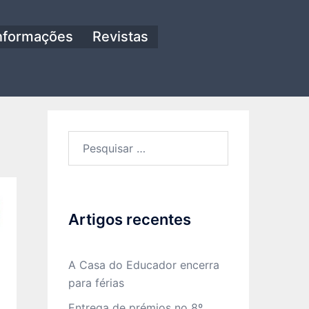
nformações
Revistas
Pesquisar
por:
Artigos recentes
A Casa do Educador encerra
para férias
Entrega de prémios no 8º