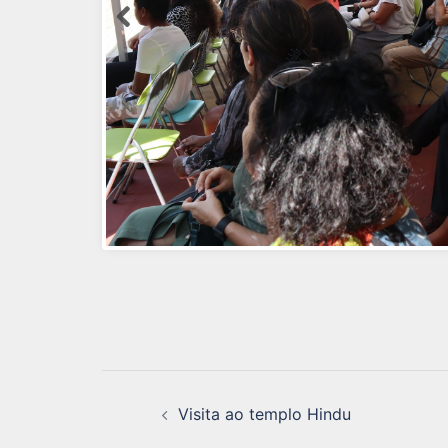
Navegação
Visita ao templo Hindu
de