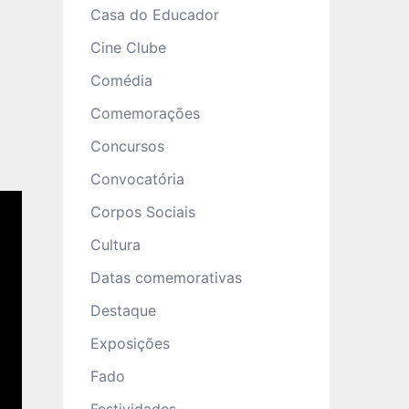
Casa do Educador
Cine Clube
Comédia
Comemorações
Concursos
Convocatória
Corpos Sociais
Cultura
Datas comemorativas
Destaque
Exposições
Fado