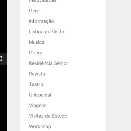
Festividades
Geral
Informação
Lisboa eu Visito
Musical
Opera
Residência Sénior
Revista
Teatro
Unisseixal
Viagens
Visitas de Estudo
Workshop