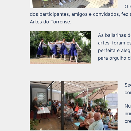
O 
dos participantes, amigos e convidados, fez 
Artes do Torrense.
As bailarinas 
artes, foram e
perfeita e ale
para orgulho d
Se
co
Nu
nú
cr