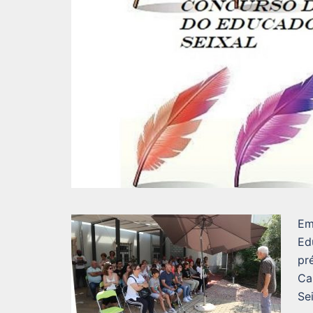
Em
Ed
pr
Ca
Sei