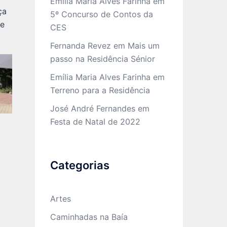
Emília Maria Alves Farinha
em
ça
5º Concurso de Contos da
de
CES
Fernanda Revez
em
Mais um
passo na Residência Sénior
Emília Maria Alves Farinha
em
Terreno para a Residência
José André Fernandes
em
Festa de Natal de 2022
Categorias
Artes
Caminhadas na Baía