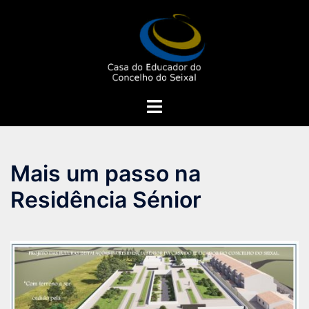
Saltar
para
o
conteúdo
Alternar
menu
Mais um passo na
Residência Sénior