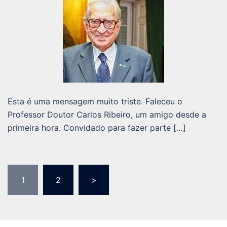
Esta é uma mensagem muito triste. Faleceu o
Professor Doutor Carlos Ribeiro, um amigo desde a
primeira hora. Convidado para fazer parte […]
Paginação
1
2
>
dos
conteúdos