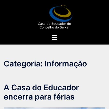
Saltar
para
o
conteúdo
Alternar
menu
Categoria:
Informação
A Casa do Educador
encerra para férias