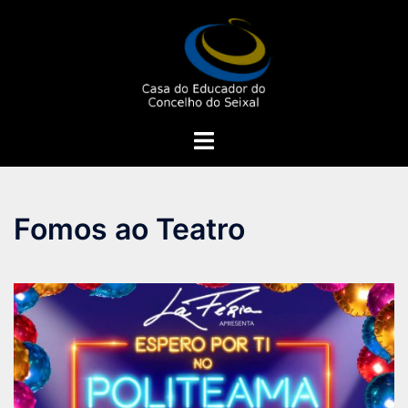
Saltar
para
o
conteúdo
Alternar
menu
Fomos ao Teatro