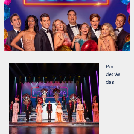
Por
detrás
das