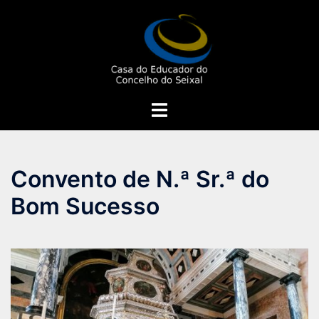
Saltar
para
o
conteúdo
Alternar
menu
Convento de N.ª Sr.ª do
Bom Sucesso