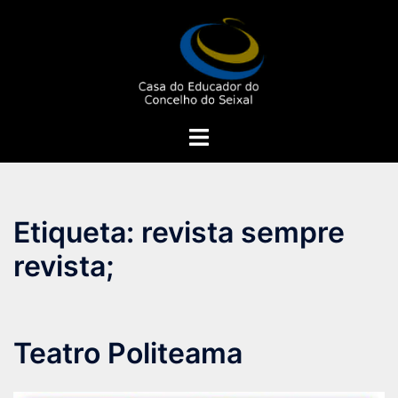
Saltar
para
o
conteúdo
Alternar
menu
Etiqueta:
revista sempre
revista;
Teatro Politeama