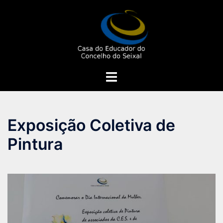
Saltar
para
o
conteúdo
Alternar
menu
Exposição Coletiva de
Pintura