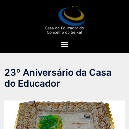
Saltar
para
o
conteúdo
Alternar
menu
23º Aniversário da Casa
do Educador