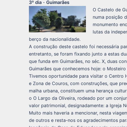
3º dia
-
Guimarães
O Castelo de Gu
numa posição d
monumento enco
lutas da indep
berço da nacionalidade.
A construção deste castelo foi necessária p
entretanto, se foram fixando junto a estas
que funda em Guimarães, no séc. X, duas con
Guimarães que conhecemos hoje: o Mosteiro 
Tivemos oportunidade para visitar o Centro 
e Zona de Couros, com construções, que pr
malha urbana, constituem uma herança cultur
o O Largo da Oliveira, rodeado por um conju
valor patrimonial, designadamente: a Igreja 
Muito mais haveria a mencionar, nesta viag
de outros e resta-nos os agradecimentos para