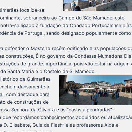
imarães localiza-se
ominante, sobranceiro ao Campo de São Mamede, este
ntra-se ligado à fundação do Condado Portucalense e às
endência de Portugal, sendo designado popularmente como
ara defender o Mosteiro recém edificado e as populações q
 duas construções, É no governo da Condessa Mumadona Dia
struções de grande importância, pois vão estar na origem
de Santa Maria e o Castelo de S. Mamede.
Histórico de Guimarães
eenchem densamente a
al, com destaque para
nto de construções de
Nossa Senhora da Oliveira e as "casas alpendradas"-
em que recordámos conhecimentos adquiridos ou atualizaçã
 D. Elisabete, Guia da Flash” e às professoras Alda e