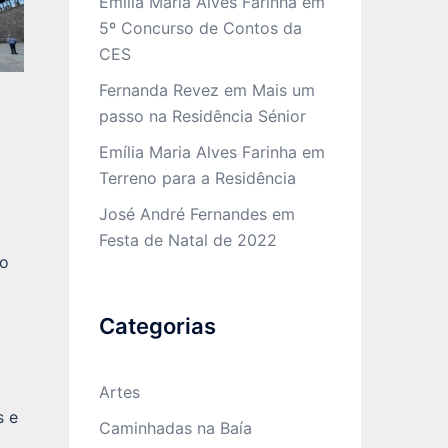
Emília Maria Alves Farinha
em
5º Concurso de Contos da
CES
Fernanda Revez
em
Mais um
passo na Residência Sénior
Emília Maria Alves Farinha
em
Terreno para a Residência
José André Fernandes
em
Festa de Natal de 2022
ão
Categorias
Artes
s e
Caminhadas na Baía