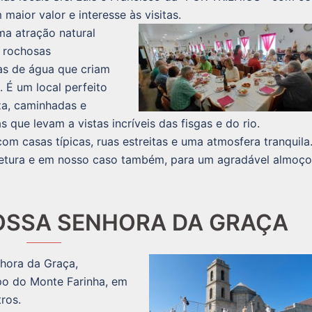
aior valor e interesse às visitas.
ma atração natural
 rochosas
as de água que criam
. É um local perfeito
za, caminhadas e
s que levam a vistas incríveis das fisgas e do rio.
com casas típicas, ruas estreitas e uma atmosfera tranquila
uitetura e em nosso caso também, para um agradável almoço
OSSA SENHORA DA GRAÇA
nhora da Graça,
opo do Monte Farinha, em
ros.