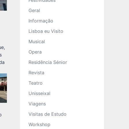
Festividades
Geral
Informação
Lisboa eu Visito
Musical
ue,
Opera
s
Residência Sénior
 da
Revista
Teatro
Unisseixal
Viagens
Visitas de Estudo
o
Workshop