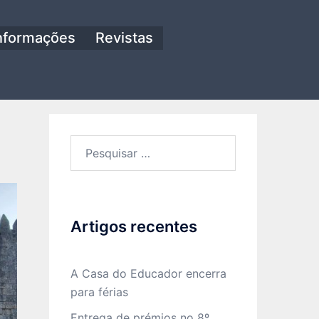
nformações
Revistas
Pesquisar
por:
Artigos recentes
A Casa do Educador encerra
para férias
Entrega de prémios no 8º