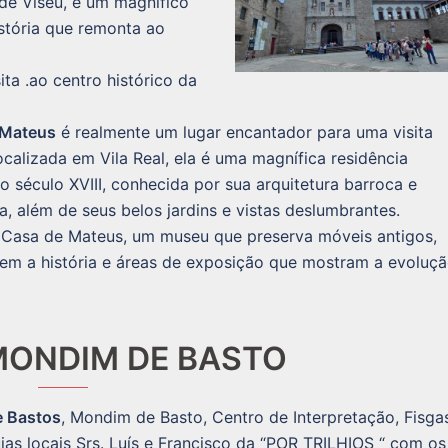
de Viseu, é um magnífico
stória que remonta ao
ta .ao centro histórico da
 Mateus
é realmente um lugar encantador para uma visita
Localizada em Vila Real, ela é uma magnífica residência
do século XVIII, conhecida por sua arquitetura barroca e
a, além de seus belos jardins e vistas deslumbrantes.
 Casa de Mateus, um museu que preserva móveis antigos,
etem a história e áreas de exposição que mostram a evoluç
 MONDIM DE BASTO
e Bastos
, Mondim de Basto, Centro de Interpretação, Fisga
as locais Srs. Luís e Francisco da “POR TRILHIOS “ com os