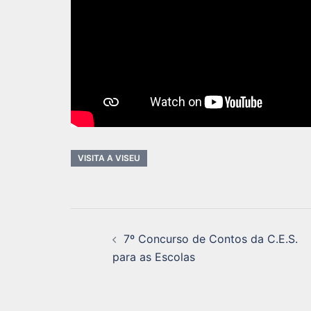
VISITA A VISEU
Navegação
7º Concurso de Contos da C.E.S.
de
para as Escolas
artigos