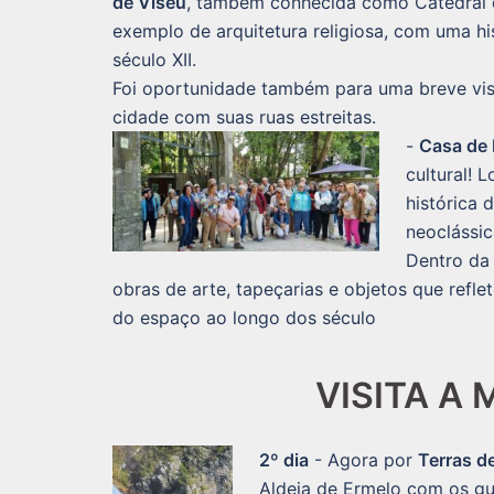
de Viseu
, também conhecida como Catedral 
exemplo de arquitetura religiosa, com uma hi
século XII.
Foi oportunidade também para uma breve visi
cidade com suas ruas estreitas.
-
Casa de
cultural! 
histórica 
neoclássic
Dentro da
obras de arte, tapeçarias e objetos que refl
do espaço ao longo dos século
VISITA A
2º dia
- Agora por
Terras d
Aldeia de Ermelo com os gui