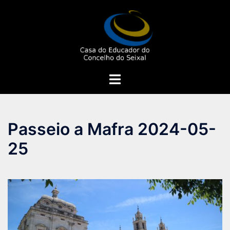
Saltar
para
o
conteúdo
Alternar
menu
Passeio a Mafra 2024-05-
25