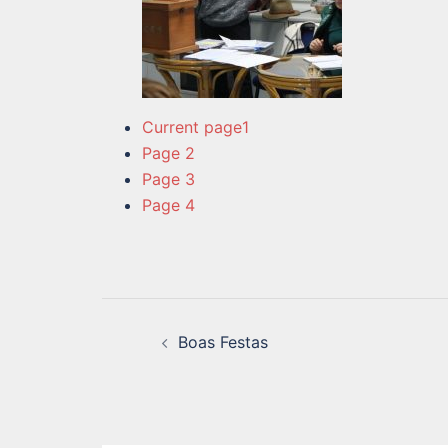
Current page
1
Page
2
Page
3
Page
4
Navegação
Boas Festas
de
artigos