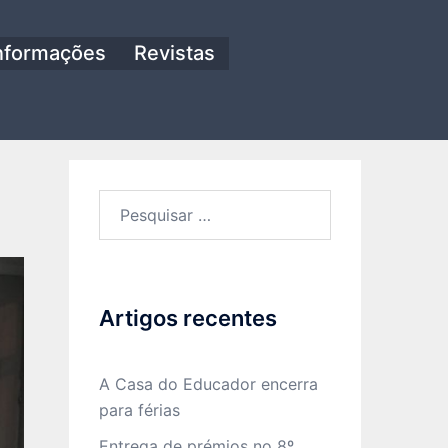
nformações
Revistas
Pesquisar
por:
Artigos recentes
A Casa do Educador encerra
para férias
Entrega de prémios no 8º