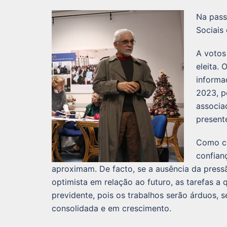
Na passa
Sociais
A votos 
eleita.
informa
2023, p
associa
present
Como c
confian
aproximam. De facto, se a ausência da pres
optimista em relação ao futuro, as tarefas 
previdente, pois os trabalhos serão árduos, 
consolidada e em crescimento.