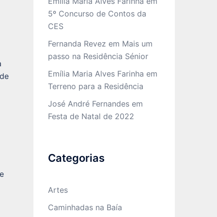
Emília Maria Alves Farinha
em
5º Concurso de Contos da
CES
Fernanda Revez
em
Mais um
passo na Residência Sénior
a
Emília Maria Alves Farinha
em
 de
Terreno para a Residência
José André Fernandes
em
Festa de Natal de 2022
Categorias
 e
Artes
Caminhadas na Baía