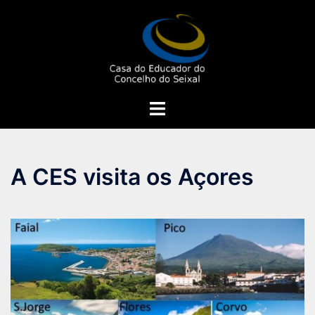
Saltar
para
o
conteúdo
Alternar
menu
A CES visita os Açores