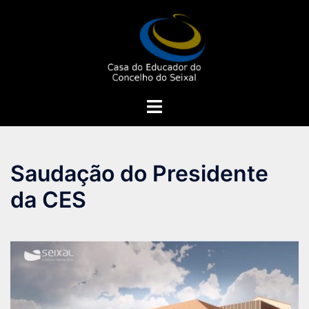
Saltar
para
o
conteúdo
Alternar
menu
Saudação do Presidente
da CES