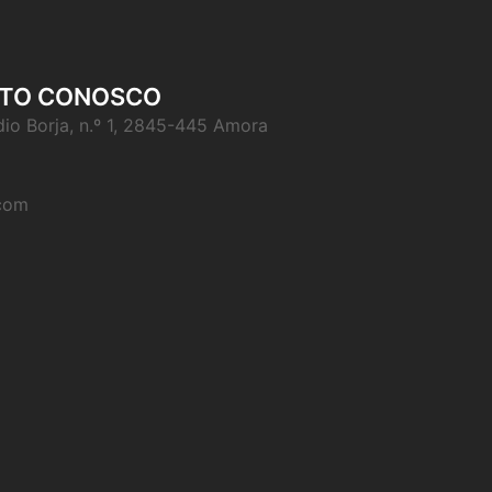
CTO CONOSCO
io Borja, n.º 1, 2845-445 Amora
com