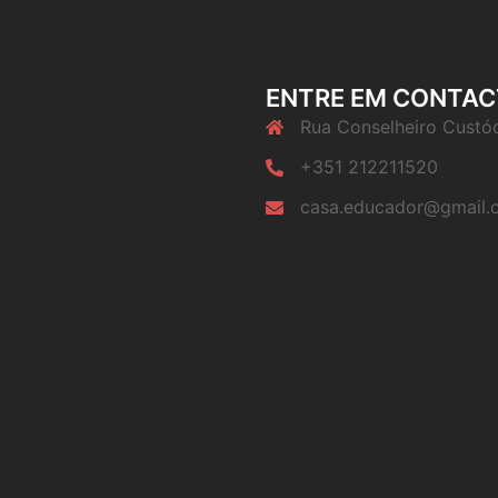
ENTRE EM CONTA
Rua Conselheiro Custód
+351 212211520
casa.educador@gmail.