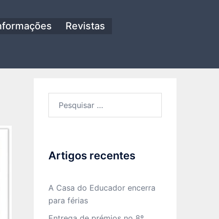
nformações
Revistas
Pesquisar
por:
Artigos recentes
A Casa do Educador encerra
para férias
Entrega de prémios no 8º