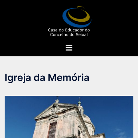
Saltar
para
o
conteúdo
Alternar
menu
Igreja da Memória