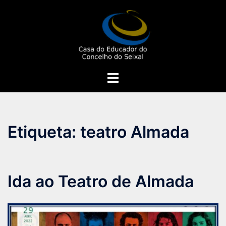
Saltar
para
o
conteúdo
Alternar
menu
Etiqueta:
teatro Almada
Ida ao Teatro de Almada