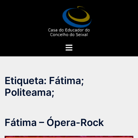
Saltar
para
o
conteúdo
Alternar
menu
Etiqueta:
Fátima;
Politeama;
Fátima – Ópera-Rock